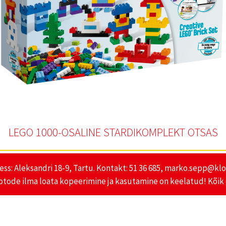
LEGO 1000-OSALINE STARDIKOMPLEKT OTSAS
ess: Aleksandri 18-9, Tartu. Kontakt: 51 36 685, marko.sepp@k
otode ilma loata kopeerimine ja kasutamine on keelatud! Kõik